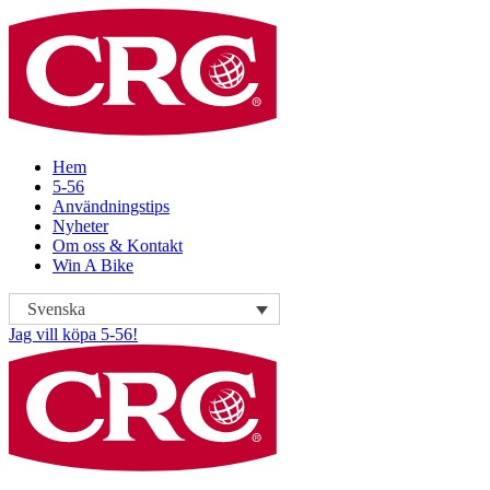
Hem
5-56
Användningstips
Nyheter
Om oss & Kontakt
Win A Bike
Svenska
Jag vill köpa 5-56!